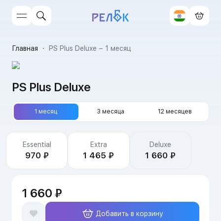
Главная
・
PS Plus Deluxe – 1 месяц
PS Plus Deluxe
1 месяц
3 месяца
12 месяцев
Издания
Essential
Extra
Deluxe
970 ₽
1 465 ₽
1 660 ₽
1 660 ₽
Добавить в корзину