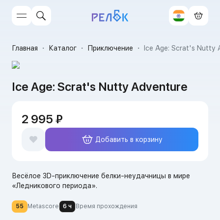
Главная
・
Каталог
・
Приключение
・
Ice Age: Scrat's Nutty
Ice Age: Scrat's Nutty Adventure
2 995 ₽
Добавить в корзину
Весёлое 3D-приключение белки-неудачницы в мире
«Ледникового периода».
55
Metascore
6 ч
Время прохождения