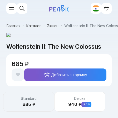
Главная
・
Каталог
・
Экшен
・
Wolfenstein II: The New Colos
Wolfenstein II: The New Colossus
685 ₽
Добавить в корзину
Издания
Standard
Deluxe
685 ₽
940 ₽
-85%