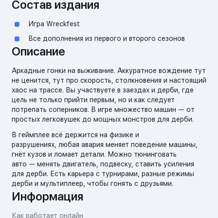
Состав издания
Игра Wreckfest
Все дополнения из первого и второго сезонов
Описание
Аркадные
гонки
на
выживание
.
Аккуратное вождение тут
не ценится,
тут
про
скорость,
столкновения
и
настоящий
хаос
на
трассе.
Вы
участвуете
в
заездах
и
дерби,
где
цель
не
только
прийти
первым,
но
и
как
следует
потрепать
соперников.
В
игре
множество
машин
— от
простых
легковушек
до
мощных
монстров
для
дерби.
В
геймплее
всё
держится
на
физике
и
разрушениях,
любая
авария
меняет
поведение
машины,
гнёт
кузов
и
ломает
детали.
Можно
тюнинговать
авто
— менять
двигатель,
подвеску,
ставить
усиления
для
дерби.
Есть
карьера
с
турнирами,
разные
режимы
дерби
и
мультиплеер,
чтобы
гонять
с
друзьями.
Информация
Как работает онлайн