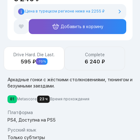
Цена в турецком регионе ниже на 2255 ₽
Добавить в корзину
Издания
Drive Hard. Die Last.
Complete
595 ₽
6 240 ₽
-70%
Аркадные
гонки
с
жёсткими
столкновениями,
тюнингом
и
безумными
заездами.
81
Metascore
23 ч
Время прохождения
Платформа
PS4, Доступна на PS5
Русский язык
Только субтитры