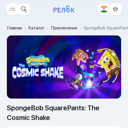
Главная
・
Каталог
・
Приключение
・
SpongeBob SquarePant
SpongeBob SquarePants: The
Cosmic Shake