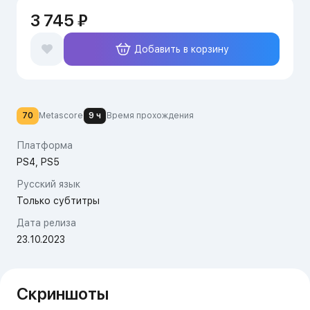
3 745 ₽
Добавить в корзину
70
Metascore
9 ч
Время прохождения
Платформа
PS4, PS5
Русский язык
Только субтитры
Дата релиза
23.10.2023
Скриншоты