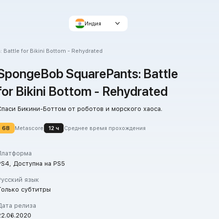
Индия
Battle for Bikini Bottom - Rehydrated
SpongeBob SquarePants: Battle
for Bikini Bottom - Rehydrated
Спаси Бикини-Боттом от роботов и морского хаоса.
68
Metascore
12 ч
Среднее время прохождения
Платформа
PS4, Доступна на PS5
Русский язык
Только субтитры
Дата релиза
22.06.2020