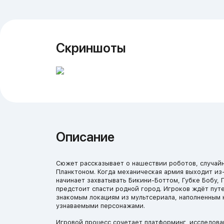
Скриншоты
Описание
Сюжет рассказывает о нашествии роботов, случай
Планктоном. Когда механическая армия выходит из
начинает захватывать Бикини-Боттом, Губке Бобу, 
предстоит спасти родной город. Игроков ждёт пут
знакомым локациям из мультсериала, наполненным
узнаваемыми персонажами.
Игровой процесс сочетает платформинг, исследова