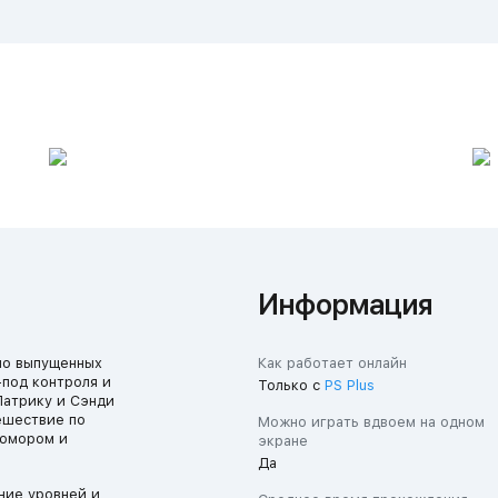
Информация
но выпущенных
Как работает онлайн
-под контроля и
Только с
PS Plus
Патрику и Сэнди
ешествие по
Можно играть вдвоем на одном
 юмором и
экране
Да
ние уровней и