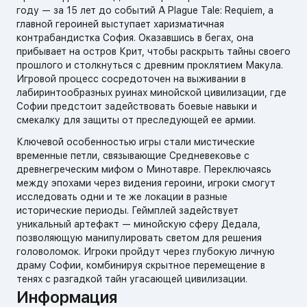
году — за 15 лет до событий A Plague Tale: Requiem, а
главной героиней выступает харизматичная
контрабандистка София. Оказавшись в бегах, она
прибывает на остров Крит, чтобы раскрыть тайны своего
прошлого и столкнуться с древним проклятием Макула.
Игровой процесс сосредоточен на выживании в
лабиринтообразных руинах минойской цивилизации, где
Софии предстоит задействовать боевые навыки и
смекалку для защиты от преследующей ее армии.
Ключевой особенностью игры стали мистические
временные петли, связывающие Средневековье с
древнегреческим мифом о Минотавре. Переключаясь
между эпохами через видения героини, игроки смогут
исследовать одни и те же локации в разные
исторические периоды. Геймплей задействует
уникальный артефакт — минойскую сферу Дедала,
позволяющую манипулировать светом для решения
головоломок. Игроки пройдут через глубокую личную
драму Софии, комбинируя скрытное перемещение в
тенях с разгадкой тайн угасающей цивилизации.
Информация