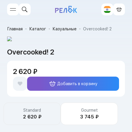
Главная
・
Каталог
・
Казуальные
・
Overcooked! 2
Overcooked! 2
2 620 ₽
Добавить в корзину
Издания
Standard
Gourmet
2 620 ₽
3 745 ₽