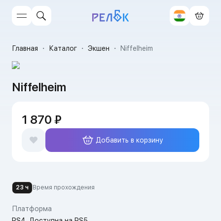
Главная
・
Каталог
・
Экшен
・
Niffelheim
Niffelheim
1 870 ₽
Добавить в корзину
23 ч
Время прохождения
Платформа
PS4, Доступна на PS5