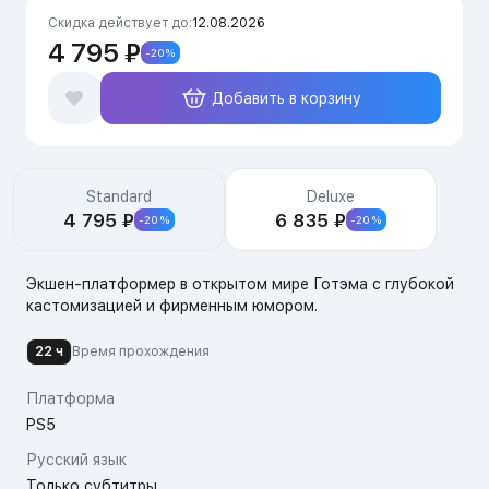
Скидка действует до:
12.08.2026
4 795 ₽
-20%
Добавить в корзину
Издания
Standard
Deluxe
4 795 ₽
6 835 ₽
-20%
-20%
Экшен-платформер в открытом мире Готэма с глубокой
кастомизацией и фирменным юмором.
22 ч
Время прохождения
Платформа
PS5
Русский язык
Только субтитры