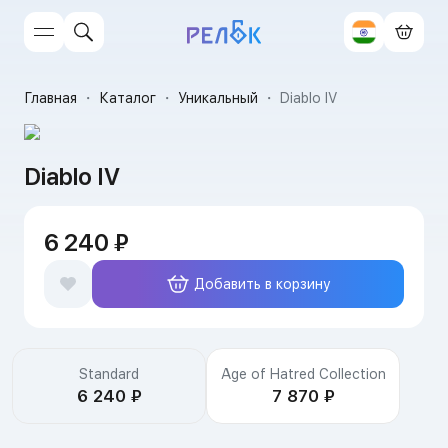
Главная
・
Каталог
・
Уникальный
・
Diablo IV
Diablo IV
6 240 ₽
Добавить в корзину
Издания
Standard
Age of Hatred Collection
6 240 ₽
7 870 ₽