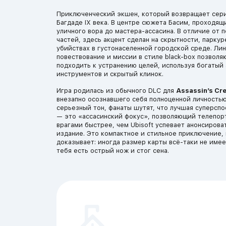
Приключенческий экшен, который возвращает сери
Багдаде IX века. В центре сюжета Басим, проходящ
уличного вора до мастера-ассасина. В отличие от 
частей, здесь акцент сделан на скрытности, паркур
убийствах в густонаселенной городской среде. Ли
повествование и миссии в стиле black-box позволя
подходить к устранению целей, используя богатый
инструментов и скрытый клинок.
Игра родилась из обычного DLC для
Assassin’s Cre
внезапно осознавшего себя полноценной личностью
серьезный тон, фанаты шутят, что лучшая суперсп
— это «ассасинский фокус», позволяющий телепор
врагами быстрее, чем Ubisoft успевает анонсирова
издание. Это компактное и стильное приключение,
доказывает: иногда размер карты всё-таки не имее
тебя есть острый нож и стог сена.