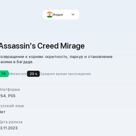
Индия
Assassin's Creed Mirage
Возвращение к корням: скрытность, паркур и становление
Басима в Багдаде.
76
Metascore
23 ч
Среднее время прохождения
Платформа
PS4, PS5
Русский язык
Нет
Дата релиза
13.11.2023