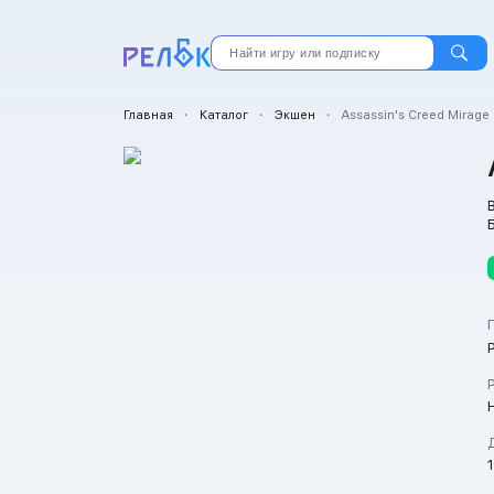
Главная
・
Каталог
・
Экшен
・
Assassin's Creed Mirage