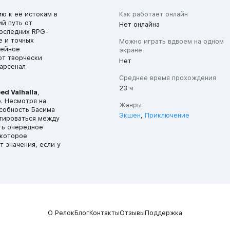
ю к её истокам в
Как работает онлайн
ий путь от
Нет онлайна
последних RPG-
е и точных
Можно играть вдвоем на одном
нейное
экране
ют творчески
Нет
 арсенал
Среднее время прохождения
23 ч
ed Valhalla
,
. Несмотря на
Жанры
особность Басима
Экшен
,
Приключение
тироваться между
ть очередное
 которое
т значения, если у
О Релок
Блог
Контакты
Отзывы
Поддержка