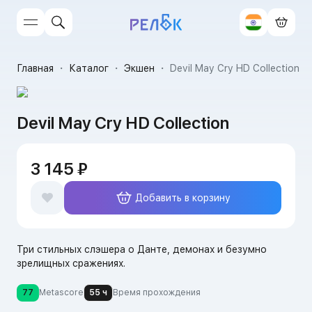
Главная
・
Каталог
・
Экшен
・
Devil May Cry HD Collection
Devil May Cry HD Collection
3 145 ₽
Добавить в корзину
Три стильных слэшера о Данте, демонах и безумно
зрелищных сражениях.
77
Metascore
55 ч
Время прохождения